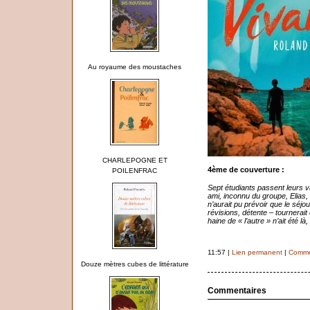
Au royaume des moustaches
CHARLEPOGNE ET
4ème de couverture :
POILENFRAC
Sept étudiants passent leurs v
ami, inconnu du groupe, Elias, q
n’aurait pu prévoir que le séjo
révisions, détente – tournerait
haine de « l’autre » n’ait été l
11:57 |
Lien permanent
|
Commen
Douze mètres cubes de littérature
Commentaires