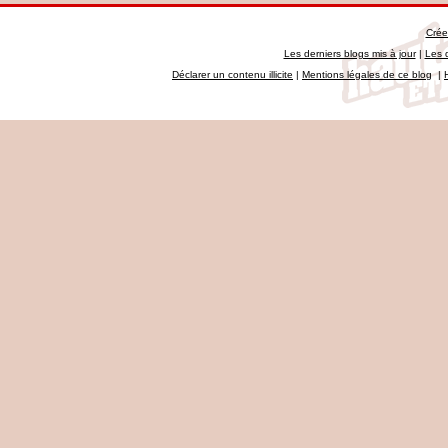
Crée
Les derniers blogs mis à jour
|
Les 
Déclarer un contenu illicite
|
Mentions légales de ce blog
|