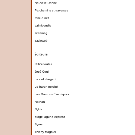
Nouvelle Donne
Parchemins et traverses
remue.net
salmigondis
sitartmag
zazieweb
éditeurs
CDz'écoutes
José Corti
La clef d'argent
Le baron perché
Les Moutons Electriques
Nathan
Nykta
orage-lagune-express
Syros
Thierry Magnier