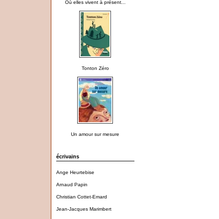
Où elles vivent à présent...
Tonton Zéro
Un amour sur mesure
écrivains
Ange Heurtebise
Arnaud Papin
Christian Cottet-Emard
Jean-Jacques Marimbert