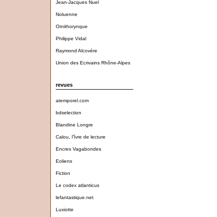
Jean-Jacques Nuel
Noluenne
Ornithorynque
Philippe Vidal
Raymond Alcovère
Union des Ecrivains Rhône-Alpes
revues
atemporel.com
bdselection
Blandine Longre
Calou, l'îvre de lecture
Encres Vagabondes
Eoliens
Fiction
Le codex atlanticus
lefantastique.net
Luxiotte