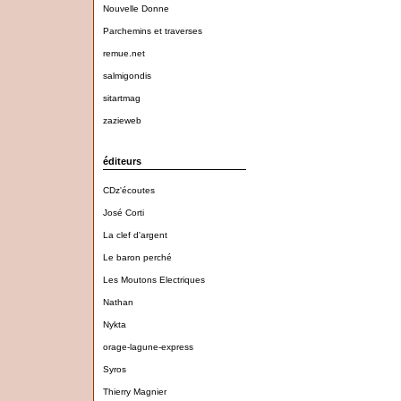
Nouvelle Donne
Parchemins et traverses
remue.net
salmigondis
sitartmag
zazieweb
éditeurs
CDz'écoutes
José Corti
La clef d'argent
Le baron perché
Les Moutons Electriques
Nathan
Nykta
orage-lagune-express
Syros
Thierry Magnier