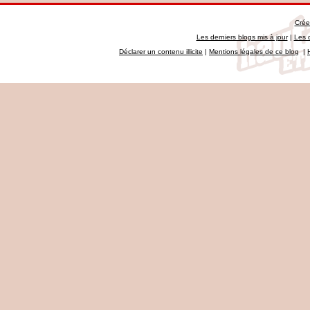
Crée
Les derniers blogs mis à jour
|
Les 
Déclarer un contenu illicite
|
Mentions légales de ce blog
|