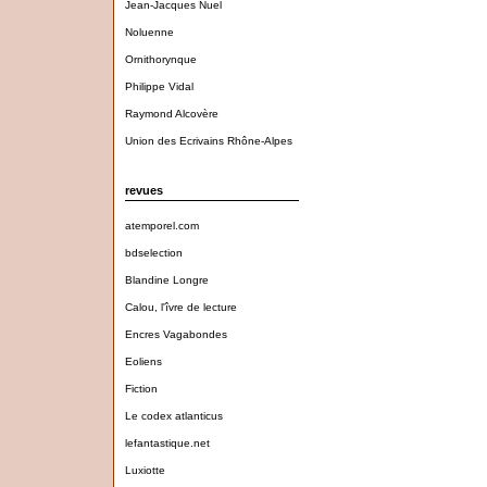
Jean-Jacques Nuel
Noluenne
Ornithorynque
Philippe Vidal
Raymond Alcovère
Union des Ecrivains Rhône-Alpes
revues
atemporel.com
bdselection
Blandine Longre
Calou, l'îvre de lecture
Encres Vagabondes
Eoliens
Fiction
Le codex atlanticus
lefantastique.net
Luxiotte