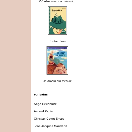
Où elles vivent à présent...
Tonton Zéro
Un amour sur mesure
écrivains
Ange Heurtebise
Arnaud Papin
Christian Cottet-Emard
Jean-Jacques Marimbert