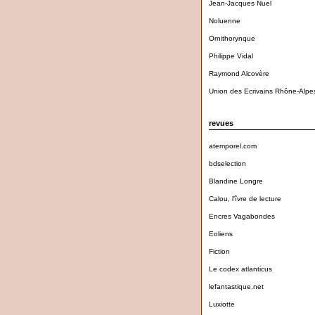
Jean-Jacques Nuel
Noluenne
Ornithorynque
Philippe Vidal
Raymond Alcovère
Union des Ecrivains Rhône-Alpe
revues
atemporel.com
bdselection
Blandine Longre
Calou, l'îvre de lecture
Encres Vagabondes
Eoliens
Fiction
Le codex atlanticus
lefantastique.net
Luxiotte