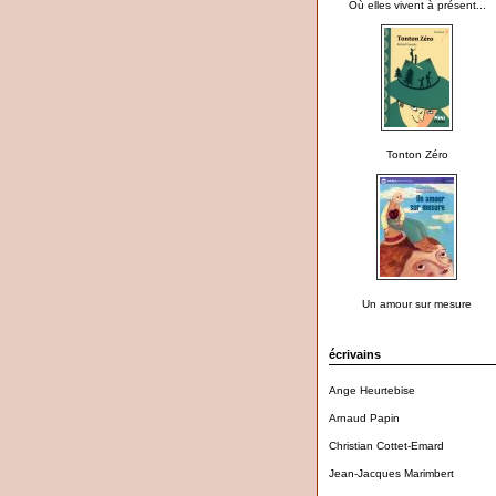
Où elles vivent à présent...
Tonton Zéro
Un amour sur mesure
écrivains
Ange Heurtebise
Arnaud Papin
Christian Cottet-Emard
Jean-Jacques Marimbert