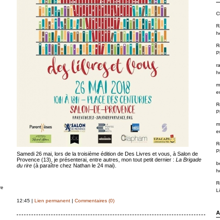
C
R
h
R
P
r
h
m
e
R
P
m
e
R
P
Samedi 26 mai, lors de la troisième édition de Des Livres et vous, à Salon de
Provence (13), je présenterai, entre autres, mon tout petit dernier :
La Brigade
b
du rire
(à paraître chez Nathan le 24 mai).
h
R
re
L
12:45 |
Lien permanent
|
Commentaires (0)
A