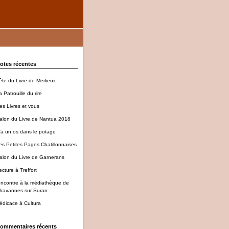
otes récentes
ête du Livre de Merlieux
a Patrouille du rire
es Livres et vous
alon du Livre de Nantua 2018
'a un os dans le potage
es Petites Pages Chatillonnaises
alon du Livre de Garnerans
ecture à Treffort
encontre à la médiathèque de
havannes sur Suran
édicace à Cultura
ommentaires récents