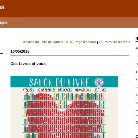
ès
tique
N
« Salon du Livre de Nantua 2018
|
Page d'accueil
|
La Patrouille du rire »
F
16/05/2018
L
Des Livres et vous
D
S
Y
L
S
L
r
C
D
C