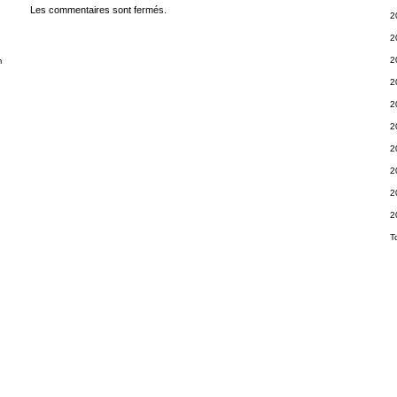
Les commentaires sont fermés.
2
2
2
m
2
2
2
2
2
2
2
T