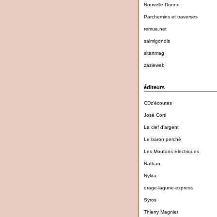
Nouvelle Donne
Parchemins et traverses
remue.net
salmigondis
sitartmag
zazieweb
éditeurs
CDz'écoutes
José Corti
La clef d'argent
Le baron perché
Les Moutons Electriques
Nathan
Nykta
orage-lagune-express
Syros
Thierry Magnier